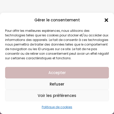
Gérer le consentement
Pour offrir les meilleures expériences, nous utilisons des
technologies telles que les cookies pour stocker et/ou accéder aux
informations des appareils. Le fait de consentir à ces technologies
nous permettra de traiter des données telles que le comportement
de navigation ou les ID uniques sur ce site. Le fait de ne pas
consentir ou de retirer son consentement peut avoir un effet négatif
sur certaines caractéristiques et fonctions.
Accepter
Refuser
Livraison gratuite en point relais à partir de 55€
Voir les préférences
d'achat
"LA MAGIE DES LIVRES, PARTAGÉE AVEC TOI" — COPYRIGHT-
Ignorer
Politique de cookies
2025 — ECLAT D'ENCRE