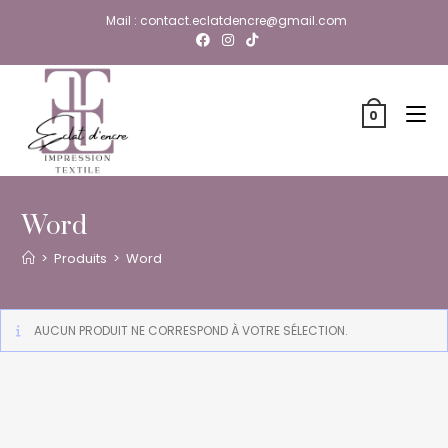
Skip
Mail : contact.eclatdencre@gmail.com
to
content
0
Word
>
Produits
>
Word
AUCUN PRODUIT NE CORRESPOND À VOTRE SÉLECTION.